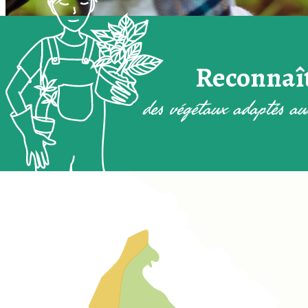
Reconnaî
des végétaux adaptés a