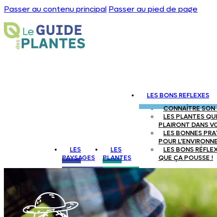
Passer au contenu principal
Passer au pied de page
LES BONS REFLEXES
CONNAÎTRE SON
LES PLANTES QUI
PLAIRONT DANS V
LES BONNES PRA
POUR L’ENVIRONN
LES
LES
LES BONS RÉFLE
PAYSAGES
PLANTES
QUE ÇA POUSSE !