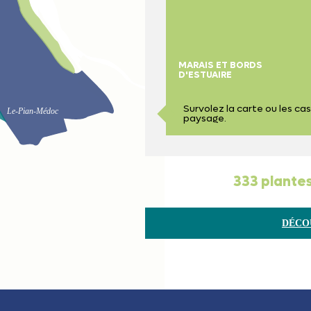
MARAIS ET BORDS
D'ESTUAIRE
Survolez la carte ou les ca
Le-Pian-Médoc
paysage.
333
plantes
DÉCO