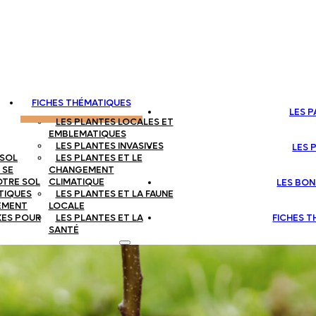
FICHES THÉMATIQUES
LES 
LES PLANTES LOCALES ET
EMBLEMATIQUES
LES PLANTES INVASIVES
LES 
 SOL
LES PLANTES ET LE
 SE
CHANGEMENT
OTRE SOL
CLIMATIQUE
LES BON
TIQUES
LES PLANTES ET LA FAUNE
EMENT
LOCALE
XES POUR
LES PLANTES ET LA
FICHES 
SANTÉ