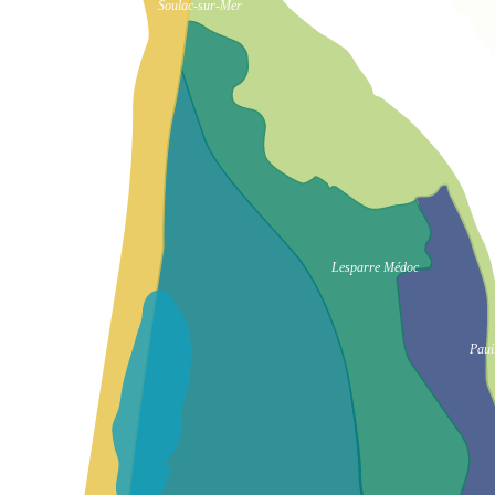
Soulac-sur-Mer
Lesparre Médoc
Paui