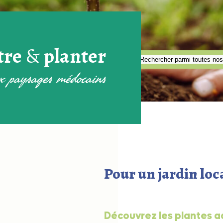
tre
&
planter
ux paysages médocains
Pour un jardin loca
Découvrez les plantes a