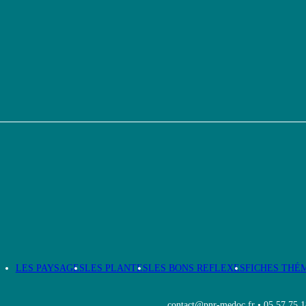
LES PAYSAGES
LES PLANTES
LES BONS REFLEXES
FICHES THÉ
contact@pnr-medoc.fr
•
05 57 75 1