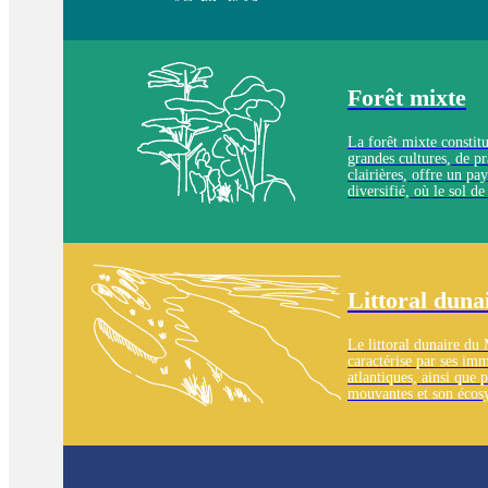
alignements réguliers,
créant des perspective
sols y sont sableux, to
et acides.
Forêt mixte
La forêt mixte constitu
grandes cultures, de pr
clairières, offre un pa
diversifié, où le sol 
sablonneux, avec des a
plus présents à mesure
s’approche de l’estuair
Littoral duna
Le littoral dunaire du
caractérise par ses im
atlantiques, ainsi que 
mouvantes et son écos
remarquable, formant 
majestueux mais fragile
sablonneux et secs.