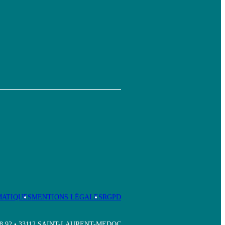
MATIQUES
MENTIONS LÉGALES
RGPD
8 92
• 33112 SAINT-LAURENT-MEDOC