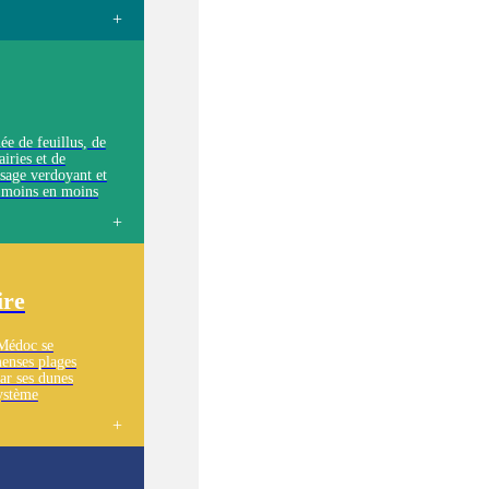
 presque monotones,
s remarquables. Les
urbeux par endroits,
ée de feuillus, de
airies et de
ysage verdoyant et
de moins en moins
rgiles de plus en
 que l’on
e.
ire
 Médoc se
menses plages
par ses dunes
ystème
un paysage
, où les sols sont