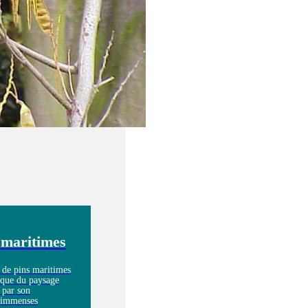
 maritimes
 de pins maritimes
ique du paysage
 par son
 immenses