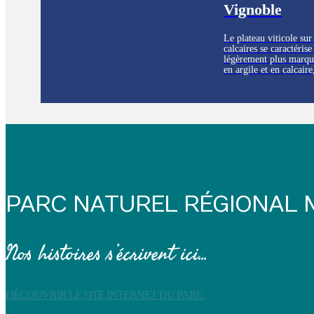
Vignoble
Le plateau viticole sur
calcaires se caractérise
légèrement plus marqué
en argile et en calcaire
culture de la vigne. L
s'étendent à perte de v
paysage viticole unique
région.
PARC NATUREL RÉGIONAL
Nos histoires s’écrivent ici...
DÉCOUVRIR LE SITE INTERNET DU PARC