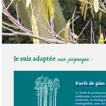
Je suis adaptée
aux paysages :
Forêt de pins
La forêt de production
médocaine, caractérist
médocain, se distingue
homogénéité, avec ses