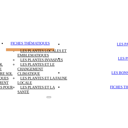
FICHES THÉMATIQUES
LES P
LES PLANTES LOCALES ET
EMBLEMATIQUES
LES 
LES PLANTES INVASIVES
OL
LES PLANTES ET LE
E
CHANGEMENT
LES BON
RE SOL
CLIMATIQUE
IQUES
LES PLANTES ET LA FAUNE
MENT
LOCALE
FICHES T
ES POUR
LES PLANTES ET LA
SANTÉ