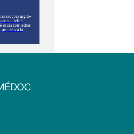
 les croupes argilo-
 par son relief
 et ses sols riches
, propices à la
es vignobles
ue, créant un
 et typique de la
 MÉDOC