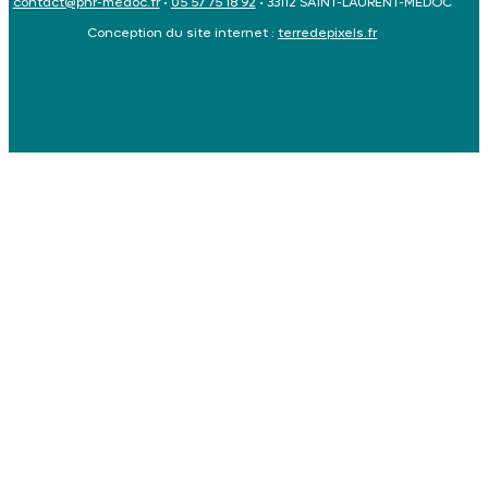
contact@pnr-medoc.fr
•
05 57 75 18 92
• 33112 SAINT-LAURENT-MEDOC
Conception du site internet :
terredepixels.fr