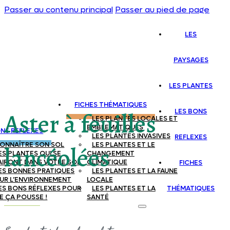
Passer au contenu principal
Passer au pied de page
LES
PAYSAGES
LES PLANTES
FICHES THÉMATIQUES
LES BONS
Aster à feuilles
LES PLANTES LOCALES ET
EMBLEMATIQUES
ONS REFLEXES
LES PLANTES INVASIVES
REFLEXES
ONNAÎTRE SON SOL
LES PLANTES ET LE
lancéolées
ES PLANTES QUI SE
CHANGEMENT
AIRONT DANS VOTRE SOL
CLIMATIQUE
FICHES
ES BONNES PRATIQUES
LES PLANTES ET LA FAUNE
UR L’ENVIRONNEMENT
LOCALE
ES BONS RÉFLEXES POUR
LES PLANTES ET LA
THÉMATIQUES
E ÇA POUSSE !
SANTÉ