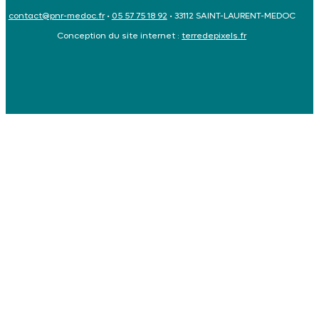
contact@pnr-medoc.fr
•
05 57 75 18 92
• 33112 SAINT-LAURENT-MEDOC
Conception du site internet :
terredepixels.fr