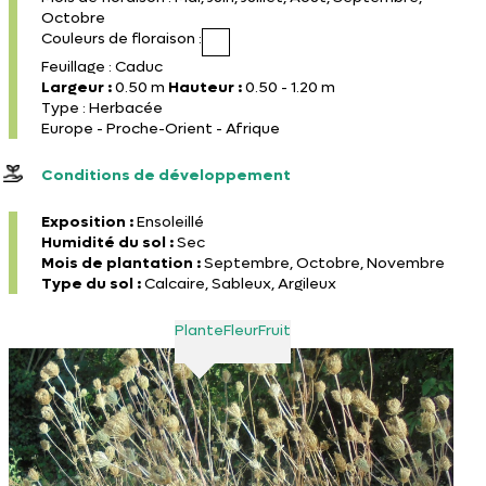
Octobre
Couleurs de floraison :
Feuillage : Caduc
Largeur :
0.50 m
Hauteur :
0.50 - 1.20 m
Type : Herbacée
Europe - Proche-Orient - Afrique
Conditions de développement
Exposition :
Ensoleillé
Humidité du sol :
Sec
Mois de plantation :
Septembre, Octobre, Novembre
Type du sol :
Calcaire, Sableux, Argileux
Plante
Fleur
Fruit