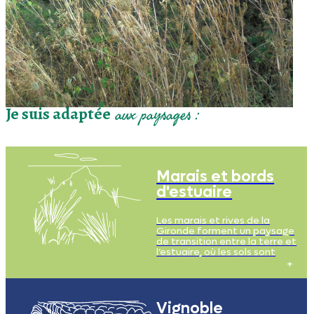
Je suis adaptée
aux paysages :
Marais et bords
d'estuaire
Les marais et rives de la
Gironde forment un paysage
de transition entre la terre et
l’estuaire, où les sols sont
riches en nutriments et en
sédiments, souvent limoneux,
mais également parfois salins.
Ils offrent un habitat privilégié
pour de nombreuses espèces
Vignoble