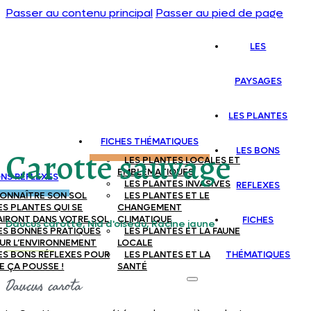
Passer au contenu principal
Passer au pied de page
LES
PAYSAGES
LES PLANTES
FICHES THÉMATIQUES
LES BONS
Carotte sauvage
LES PLANTES LOCALES ET
EMBLEMATIQUES
ONS REFLEXES
LES PLANTES INVASIVES
REFLEXES
ONNAÎTRE SON SOL
LES PLANTES ET LE
ES PLANTES QUI SE
CHANGEMENT
AIRONT DANS VOTRE SOL
CLIMATIQUE
FICHES
Daucus carotte, Nid d'oiseau, Racine jaune
ES BONNES PRATIQUES
LES PLANTES ET LA FAUNE
UR L’ENVIRONNEMENT
LOCALE
ES BONS RÉFLEXES POUR
LES PLANTES ET LA
THÉMATIQUES
E ÇA POUSSE !
SANTÉ
Daucus carota