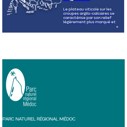
animales et végétales.
Le plateau viticole sur les
croupes argilo-calcaires se
caractérise par son relief
légèrement plus marqué et
ses sols riches en argile et en
calcaire, propices à la culture
de la vigne. Les vignobles
s'étendent à perte de vue,
créant un paysage viticole
unique et typique de la région.
PARC NATUREL RÉGIONAL MÉDOC