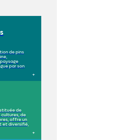
ns
tion de pins
ine,
u paysage
ngue par son
c ses immenses
ers, presque
 des
rquables. Les
, tourbeux par
.
stituée de
 cultures, de
ières, offre un
et diversifié,
en moins
es argiles de
nts à mesure que