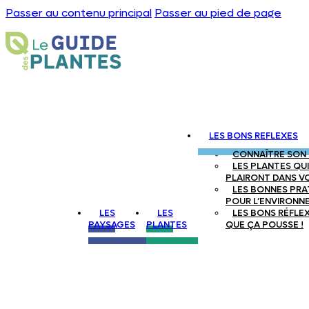
Passer au contenu principal
Passer au pied de page
LES BONS REFLEXES
CONNAÎTRE SON
LES PLANTES QUI
PLAIRONT DANS V
LES BONNES PRA
POUR L’ENVIRONN
LES
LES
LES BONS RÉFLE
PAYSAGES
PLANTES
QUE ÇA POUSSE !