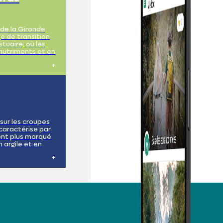
 de la Gironde
 de transition
stuaire, où les
 nutriments et en
 limoneux, mais
lins. Ils
privilégié pour
pèces animales
 sur les croupes
 caractérise par
ent plus marqué
n argile et en
 la culture de la
s s'étendent à
nt un paysage
typique de la