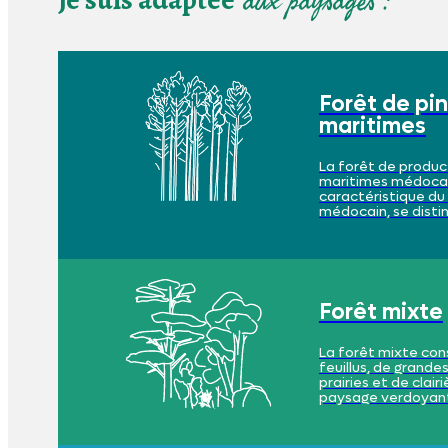
aux paysages :
Forêt de pi
maritimes
La forêt de produc
maritimes médoca
caractéristique d
médocain, se disti
homogénéité, ave
alignements réguli
monotones, créant
perspectives rema
sols y sont sableux
endroits, et acides
Forêt mixte
La forêt mixte con
feuillus, de grandes
prairies et de clair
paysage verdoyant 
où le sol de moins 
sablonneux, avec d
plus en plus prése