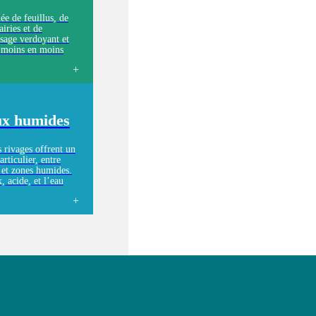
ée de feuillus, de
airies et de
ysage verdoyant et
de moins en moins
rgiles de plus en
 que l’on
e.
ux humides
s rivages offrent un
articulier, entre
s et zones humides.
, acide, et l’eau