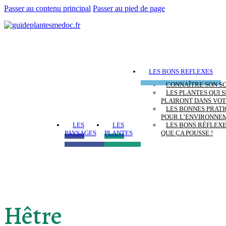
Passer au contenu principal
Passer au pied de page
LES BONS REFLEXES
CONNAÎTRE SON S
LES PLANTES QUI S
PLAIRONT DANS VOT
LES BONNES PRAT
POUR L’ENVIRONNE
LES
LES
LES BONS RÉFLEX
PAYSAGES
PLANTES
QUE ÇA POUSSE !
Hêtre