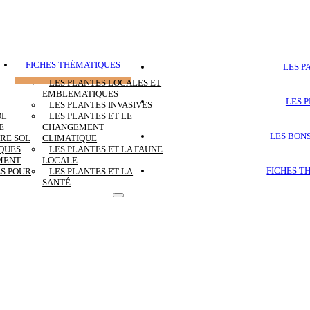
FICHES THÉMATIQUES
LES P
LES PLANTES LOCALES ET
EMBLEMATIQUES
LES 
LES PLANTES INVASIVES
OL
LES PLANTES ET LE
E
CHANGEMENT
LES BON
RE SOL
CLIMATIQUE
IQUES
LES PLANTES ET LA FAUNE
MENT
LOCALE
FICHES T
ES POUR
LES PLANTES ET LA
SANTÉ