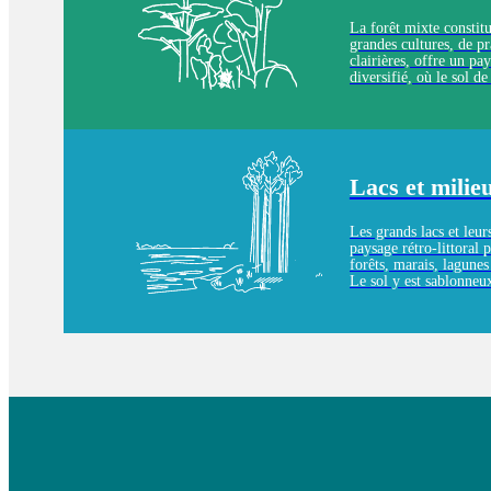
La forêt mixte constitu
grandes cultures, de pr
clairières, offre un pa
diversifié, où le sol 
sablonneux, avec des a
plus présents à mesure
s’approche de l’estuair
Lacs et milie
Les grands lacs et leur
paysage rétro-littoral p
forêts, marais, lagune
Le sol y est sablonneux
omniprésente.