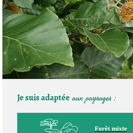
Je suis adaptée
aux paysages :
Forêt mixte