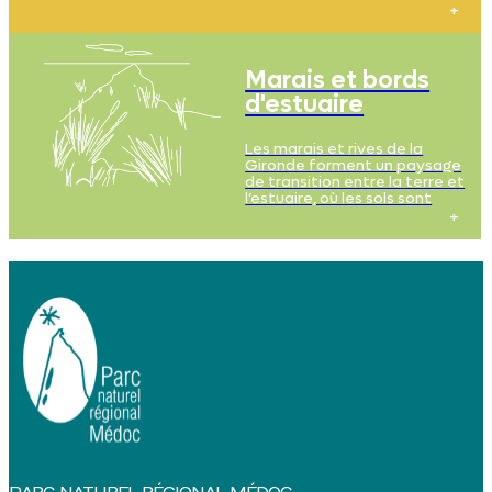
mouvantes et son
écosystème remarquable,
formant un paysage
majestueux mais fragile, où
les sols sont sablonneux et
Marais et bords
secs.
d'estuaire
Les marais et rives de la
Gironde forment un paysage
de transition entre la terre et
l’estuaire, où les sols sont
riches en nutriments et en
sédiments, souvent limoneux,
mais également parfois salins.
Ils offrent un habitat privilégié
pour de nombreuses espèces
animales et végétales.