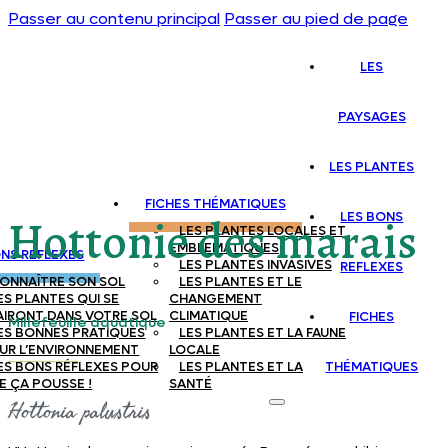
Passer au contenu principal
Passer au pied de page
LES
PAYSAGES
LES PLANTES
FICHES THÉMATIQUES
LES BONS
Hottonie des marais
LES PLANTES LOCALES ET
EMBLEMATIQUES
ONS REFLEXES
LES PLANTES INVASIVES
REFLEXES
ONNAÎTRE SON SOL
LES PLANTES ET LE
ES PLANTES QUI SE
CHANGEMENT
AIRONT DANS VOTRE SOL
CLIMATIQUE
FICHES
Millefeuille aquatique
ES BONNES PRATIQUES
LES PLANTES ET LA FAUNE
UR L’ENVIRONNEMENT
LOCALE
ES BONS RÉFLEXES POUR
LES PLANTES ET LA
THÉMATIQUES
E ÇA POUSSE !
SANTÉ
Hottonia palustris