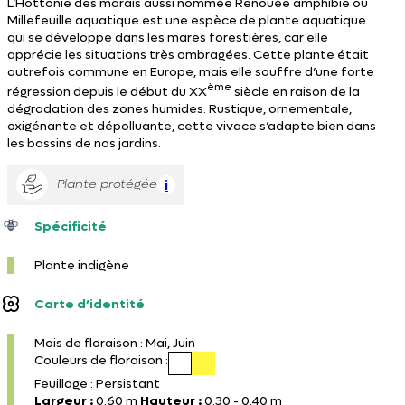
L’Hottonie des marais aussi nommée Renouée amphibie ou
Millefeuille aquatique est une espèce de plante aquatique
qui se développe dans les mares forestières, car elle
apprécie les situations très ombragées. Cette plante était
autrefois commune en Europe, mais elle souffre d’une forte
ème
régression depuis le début du XX
siècle en raison de la
dégradation des zones humides. Rustique, ornementale,
oxigénante et dépolluante, cette vivace s’adapte bien dans
les bassins de nos jardins.
Plante protégée
i
Spécificité
Plante indigène
Carte d’identité
Mois de floraison : Mai, Juin
Couleurs de floraison :
Feuillage : Persistant
Largeur :
0.60 m
Hauteur :
0.30 - 0.40 m