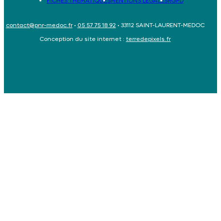
FICHES THÉMATIQUES
MENTIONS LÉGALES
RGPD
contact@pnr-medoc.fr
•
05 57 75 18 92
• 33112 SAINT-LAURENT-MEDOC
Conception du site internet :
terredepixels.fr