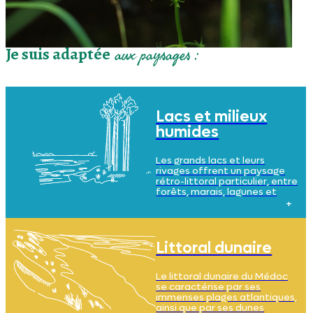
Je suis adaptée
aux paysages :
Lacs et milieux
humides
Les grands lacs et leurs
rivages offrent un paysage
rétro-littoral particulier, entre
forêts, marais, lagunes et
zones humides. Le sol y est
sablonneux, acide, et l’eau
omniprésente.
Littoral dunaire
Le littoral dunaire du Médoc
se caractérise par ses
immenses plages atlantiques,
ainsi que par ses dunes