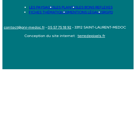
LES PAYSAGES
LES PLANTES
LES BONS REFLEXES
FICHES THÉMATIQUES
MENTIONS LÉGALES
RGPD
contact@pnr-medoc.fr
•
05 57 75 18 92
• 33112 SAINT-LAURENT-MEDOC
Conception du site internet :
terredepixels.fr