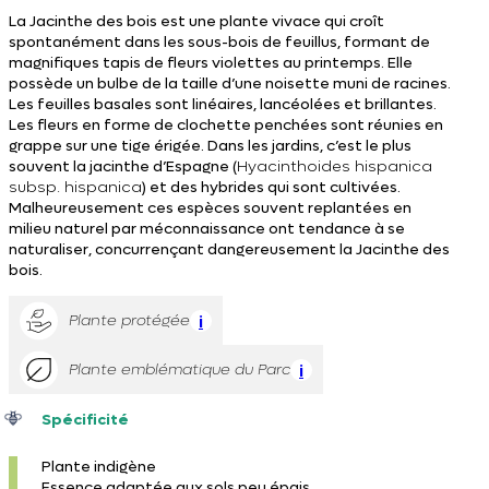
La Jacinthe des bois est une plante vivace qui croît
spontanément dans les sous-bois de feuillus, formant de
magnifiques tapis de fleurs violettes au printemps. Elle
possède un bulbe de la taille d’une noisette muni de racines.
Les feuilles basales sont linéaires, lancéolées et brillantes.
Les fleurs en forme de clochette penchées sont réunies en
grappe sur une tige érigée. Dans les jardins, c’est le plus
souvent la jacinthe d’Espagne (
Hyacinthoides hispanica
subsp. hispanica
) et des hybrides qui sont cultivées.
Malheureusement ces espèces souvent replantées en
milieu naturel par méconnaissance ont tendance à se
naturaliser, concurrençant dangereusement la Jacinthe des
bois.
Plante protégée
i
Plante emblématique du Parc
i
Spécificité
Plante indigène
Essence adaptée aux sols peu épais