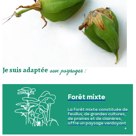
Je suis adaptée
aux paysages :
Forêt mixte
La forêt mixte constituée de
feuillus, de grandes cultures,
de prairies et de clairières,
offre un paysage verdoyant
et diversifié, où le sol de moins
en moins sablonneux, avec