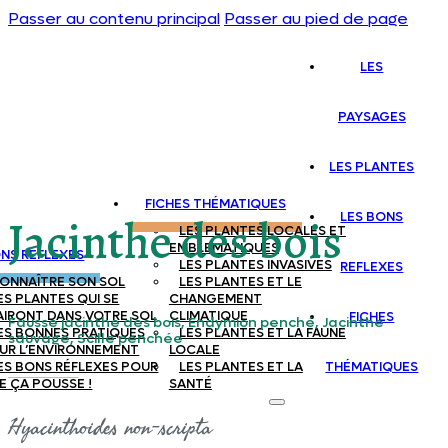
Passer au contenu principal
Passer au pied de page
LES
PAYSAGES
LES PLANTES
FICHES THÉMATIQUES
LES BONS
Jacinthe des bois
LES PLANTES LOCALES ET
EMBLEMATIQUES
ONS REFLEXES
LES PLANTES INVASIVES
REFLEXES
ONNAÎTRE SON SOL
LES PLANTES ET LE
ES PLANTES QUI SE
CHANGEMENT
AIRONT DANS VOTRE SOL
CLIMATIQUE
FICHES
Fausse jacinthe des bois, Endymion penché, Jacinthe
ES BONNES PRATIQUES
LES PLANTES ET LA FAUNE
sauvage, Scille penchée
UR L’ENVIRONNEMENT
LOCALE
ES BONS RÉFLEXES POUR
LES PLANTES ET LA
THÉMATIQUES
E ÇA POUSSE !
SANTÉ
Hyacinthoides non-scripta