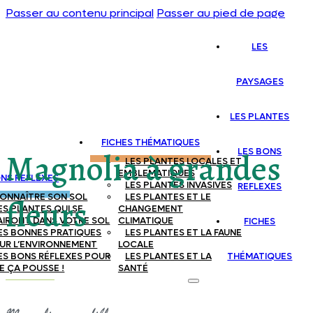
Passer au contenu principal
Passer au pied de page
LES
PAYSAGES
LES PLANTES
FICHES THÉMATIQUES
LES BONS
Magnolia à grandes
LES PLANTES LOCALES ET
EMBLEMATIQUES
ONS REFLEXES
LES PLANTES INVASIVES
REFLEXES
ONNAÎTRE SON SOL
LES PLANTES ET LE
fleurs
ES PLANTES QUI SE
CHANGEMENT
AIRONT DANS VOTRE SOL
CLIMATIQUE
FICHES
ES BONNES PRATIQUES
LES PLANTES ET LA FAUNE
UR L’ENVIRONNEMENT
LOCALE
ES BONS RÉFLEXES POUR
LES PLANTES ET LA
THÉMATIQUES
E ÇA POUSSE !
SANTÉ