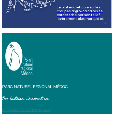
Le plateau viticole sur les
croupes argilo-calcaires se
caractérise par son relief
légèrement plus marqué et
ses sols riches en argile et en
calcaire, propices à la culture
de la vigne. Les vignobles
s'étendent à perte de vue,
créant un paysage viticole
unique et typique de la région.
PARC NATUREL RÉGIONAL MÉDOC
Nos histoires s’écrivent ici...
DÉCOUVRIR LE SITE INTERNET DU PARC