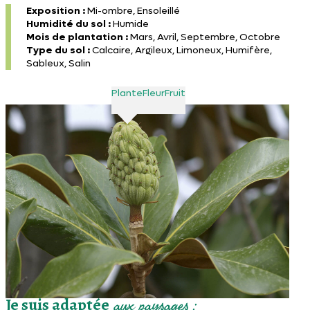
Exposition :
Mi-ombre, Ensoleillé
Humidité du sol :
Humide
Mois de plantation :
Mars, Avril, Septembre, Octobre
Type du sol :
Calcaire, Argileux, Limoneux, Humifère,
Sableux, Salin
Plante
Fleur
Fruit
Je suis adaptée
aux paysages :