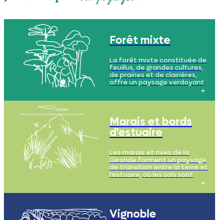
Forêt mixte
La forêt mixte constituée de
feuillus, de grandes cultures,
de prairies et de clairières,
offre un paysage verdoyant
et diversifié, où le sol de moins
en moins sablonneux, avec
des argiles de plus en plus
présents à mesure que l’on
s’approche de l’estuaire.
Marais et bords
d'estuaire
Les marais et rives de la
Gironde forment un paysage
de transition entre la terre et
l’estuaire, où les sols sont
riches en nutriments et en
sédiments, souvent limoneux,
mais également parfois salins.
Ils offrent un habitat privilégié
pour de nombreuses espèces
Vignoble
animales et végétales.