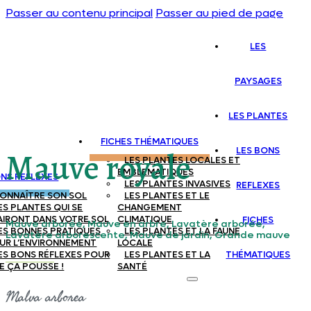
Passer au contenu principal
Passer au pied de page
LES
PAYSAGES
LES PLANTES
FICHES THÉMATIQUES
LES BONS
Mauve royale
LES PLANTES LOCALES ET
EMBLEMATIQUES
ONS REFLEXES
LES PLANTES INVASIVES
REFLEXES
ONNAÎTRE SON SOL
LES PLANTES ET LE
ES PLANTES QUI SE
CHANGEMENT
AIRONT DANS VOTRE SOL
CLIMATIQUE
FICHES
Mauve arborée, Mauve en arbre, Lavatère arborée,
ES BONNES PRATIQUES
LES PLANTES ET LA FAUNE
Lavatère arborescente, Mauve de jardin, Grande mauve
UR L’ENVIRONNEMENT
LOCALE
ES BONS RÉFLEXES POUR
LES PLANTES ET LA
THÉMATIQUES
E ÇA POUSSE !
SANTÉ
Malva arborea