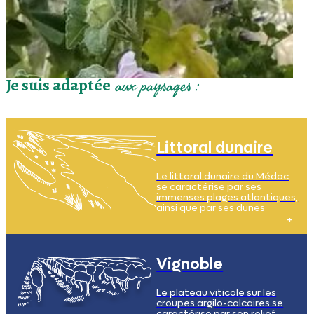
Je suis adaptée
aux paysages :
Littoral dunaire
Le littoral dunaire du Médoc
se caractérise par ses
immenses plages atlantiques,
ainsi que par ses dunes
mouvantes et son
écosystème remarquable,
formant un paysage
majestueux mais fragile, où
les sols sont sablonneux et
Vignoble
secs.
Le plateau viticole sur les
croupes argilo-calcaires se
caractérise par son relief