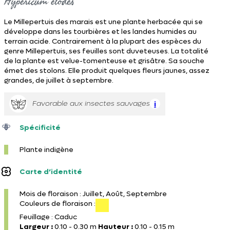
Hypericum elodes
Le Millepertuis des marais est une plante herbacée qui se
développe dans les tourbières et les landes humides au
terrain acide. Contrairement à la plupart des espèces du
genre Millepertuis, ses feuilles sont duveteuses. La totalité
de la plante est velue-tomenteuse et grisâtre. Sa souche
émet des stolons. Elle produit quelques fleurs jaunes, assez
grandes, de juillet à septembre.
Favorable aux insectes sauvages
i
Spécificité
Plante indigène
Carte d’identité
Mois de floraison : Juillet, Août, Septembre
Couleurs de floraison :
Feuillage : Caduc
Largeur :
0.10 - 0.30 m
Hauteur :
0.10 - 0.15 m