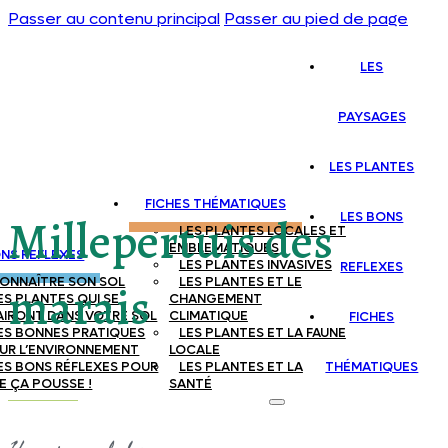
Passer au contenu principal
Passer au pied de page
LES
PAYSAGES
LES PLANTES
FICHES THÉMATIQUES
LES BONS
Millepertuis des
LES PLANTES LOCALES ET
EMBLEMATIQUES
ONS REFLEXES
LES PLANTES INVASIVES
REFLEXES
ONNAÎTRE SON SOL
LES PLANTES ET LE
marais
ES PLANTES QUI SE
CHANGEMENT
AIRONT DANS VOTRE SOL
CLIMATIQUE
FICHES
ES BONNES PRATIQUES
LES PLANTES ET LA FAUNE
UR L’ENVIRONNEMENT
LOCALE
ES BONS RÉFLEXES POUR
LES PLANTES ET LA
THÉMATIQUES
E ÇA POUSSE !
SANTÉ