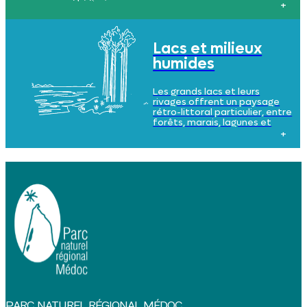
et diversifié, où le sol de moins
en moins sablonneux, avec
des argiles de plus en plus
présents à mesure que l’on
s’approche de l’estuaire.
Lacs et milieux
humides
Les grands lacs et leurs
rivages offrent un paysage
rétro-littoral particulier, entre
forêts, marais, lagunes et
zones humides. Le sol y est
sablonneux, acide, et l’eau
omniprésente.
PARC NATUREL RÉGIONAL MÉDOC