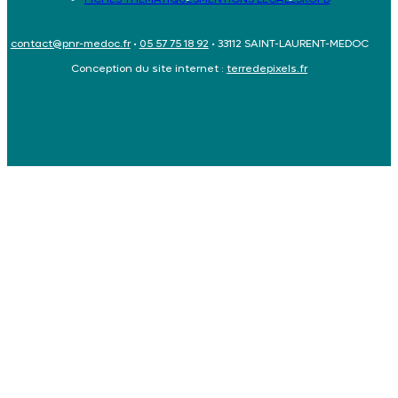
contact@pnr-medoc.fr
•
05 57 75 18 92
• 33112 SAINT-LAURENT-MEDOC
Conception du site internet :
terredepixels.fr