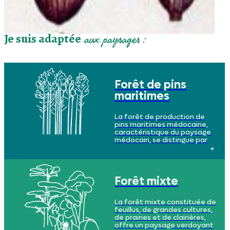
Je suis adaptée
aux paysages :
Forêt de pins
maritimes
La forêt de production de
pins maritimes médocaine,
caractéristique du paysage
médocain, se distingue par
son homogénéité, avec ses
immenses alignements
réguliers, presque monotones,
créant des perspectives
remarquables. Les sols y sont
Forêt mixte
sableux, tourbeux par
endroits, et acides.
La forêt mixte constituée de
feuillus, de grandes cultures,
de prairies et de clairières,
offre un paysage verdoyant