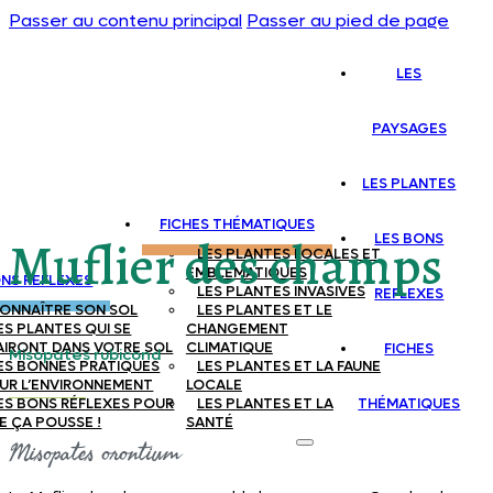
Passer au contenu principal
Passer au pied de page
LES
PAYSAGES
LES PLANTES
FICHES THÉMATIQUES
LES BONS
Muflier des champs
LES PLANTES LOCALES ET
EMBLEMATIQUES
ONS REFLEXES
LES PLANTES INVASIVES
REFLEXES
ONNAÎTRE SON SOL
LES PLANTES ET LE
ES PLANTES QUI SE
CHANGEMENT
AIRONT DANS VOTRE SOL
CLIMATIQUE
FICHES
Misopates rubicond
ES BONNES PRATIQUES
LES PLANTES ET LA FAUNE
UR L’ENVIRONNEMENT
LOCALE
ES BONS RÉFLEXES POUR
LES PLANTES ET LA
THÉMATIQUES
E ÇA POUSSE !
SANTÉ
Misopates orontium