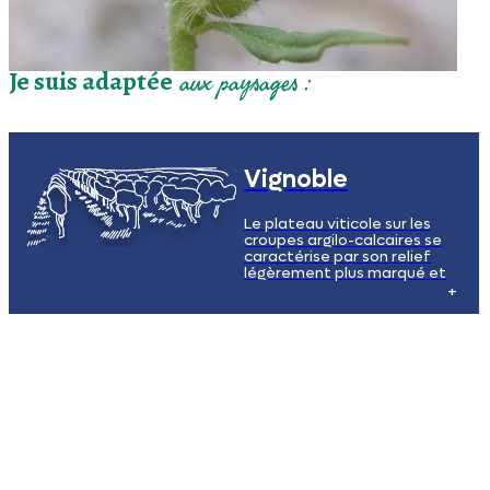
Je suis adaptée
aux paysages :
Vignoble
Le plateau viticole sur les
croupes argilo-calcaires se
caractérise par son relief
légèrement plus marqué et
ses sols riches en argile et en
calcaire, propices à la culture
de la vigne. Les vignobles
s'étendent à perte de vue,
créant un paysage viticole
unique et typique de la région.