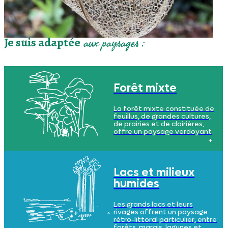
Je suis adaptée
aux paysages :
Forêt mixte
La forêt mixte constituée de
feuillus, de grandes cultures,
de prairies et de clairières,
offre un paysage verdoyant
et diversifié, où le sol de moins
en moins sablonneux, avec
des argiles de plus en plus
présents à mesure que l’on
s’approche de l’estuaire.
Lacs et milieux
humides
Les grands lacs et leurs
rivages offrent un paysage
rétro-littoral particulier, entre
forêts, marais, lagunes et