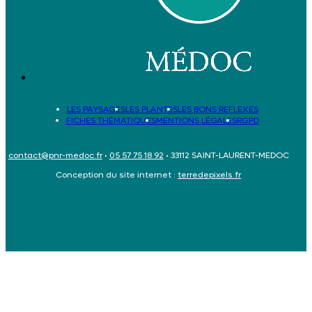
LES PAYSAGES
LES PLANTES
LES BONS REFLEXES
FICHES THÉMATIQUES
MENTIONS LÉGALES
RGPD
contact@pnr-medoc.fr
•
05 57 75 18 92
• 33112 SAINT-LAURENT-MEDOC
Conception du site internet :
terredepixels.fr