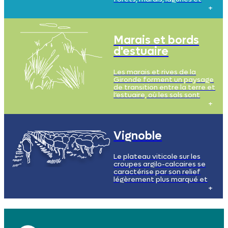
zones humides. Le sol y est
sablonneux, acide, et l’eau
omniprésente.
Marais et bords
d'estuaire
Les marais et rives de la
Gironde forment un paysage
de transition entre la terre et
l’estuaire, où les sols sont
riches en nutriments et en
sédiments, souvent limoneux,
mais également parfois salins.
Ils offrent un habitat privilégié
pour de nombreuses espèces
Vignoble
animales et végétales.
Le plateau viticole sur les
croupes argilo-calcaires se
caractérise par son relief
légèrement plus marqué et
ses sols riches en argile et en
calcaire, propices à la culture
de la vigne. Les vignobles
s'étendent à perte de vue,
créant un paysage viticole
unique et typique de la région.