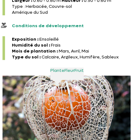
Largeur :
0.60 - 0.80 m
Hauteur :
0.50 - 0.60 m
Type : Herbacée, Couvre-sol
Amérique du Sud
Conditions de développement
Exposition :
Ensoleillé
Humidité du sol :
Frais
Mois de plantation :
Mars, Avril, Mai
Type du sol :
Calcaire, Argileux, Humifère, Sableux
Plante
Fleur
Fruit