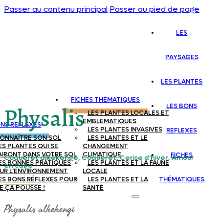
Passer au contenu principal
Passer au pied de page
LES
PAYSAGES
LES PLANTES
FICHES THÉMATIQUES
LES BONS
Physalis
LES PLANTES LOCALES ET
EMBLEMATIQUES
ONS REFLEXES
LES PLANTES INVASIVES
REFLEXES
ONNAÎTRE SON SOL
LES PLANTES ET LE
ES PLANTES QUI SE
CHANGEMENT
AIRONT DANS VOTRE SOL
CLIMATIQUE
FICHES
Coqueret alkékenge, Coqueret, Cerise d'hiver, Amour
ES BONNES PRATIQUES
LES PLANTES ET LA FAUNE
en cage
UR L’ENVIRONNEMENT
LOCALE
ES BONS RÉFLEXES POUR
LES PLANTES ET LA
THÉMATIQUES
E ÇA POUSSE !
SANTÉ
Physalis alkekengi