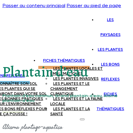
Passer au contenu principal
Passer au pied de page
LES
PAYSAGES
LES PLANTES
FICHES THÉMATIQUES
LES BONS
Plantain d’eau
LES PLANTES LOCALES ET
EMBLEMATIQUES
ONS REFLEXES
LES PLANTES INVASIVES
REFLEXES
ONNAÎTRE SON SOL
LES PLANTES ET LE
ES PLANTES QUI SE
CHANGEMENT
AIRONT DANS VOTRE SOL
CLIMATIQUE
FICHES
Plantain-d'eau commun, Grand plantain-d'eau, Alisme
ES BONNES PRATIQUES
LES PLANTES ET LA FAUNE
plantain-d’eau
UR L’ENVIRONNEMENT
LOCALE
ES BONS RÉFLEXES POUR
LES PLANTES ET LA
THÉMATIQUES
E ÇA POUSSE !
SANTÉ
Alisma plantago-aquatica