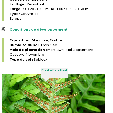
Feuillage : Persistant
Largeur :
0.20 - 0.50 m
Hauteur :
0.10 - 0.50 m
Type : Couvre-sol
Europe
Conditions de développement
Exposition :
Mi-ombre, Ombre
Humidité du sol :
Frais, Sec
Mois de plantation :
Mars, Avril, Mai, Septembre,
Octobre, Novembre
Type du sol :
Sableux
Plante
Fleur
Fruit