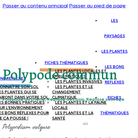
Passer au contenu principal
Passer au pied de page
LES
PAYSAGES
LES PLANTES
FICHES THÉMATIQUES
LES BONS
Polypode commun
LES PLANTES LOCALES ET
EMBLEMATIQUES
ONS REFLEXES
LES PLANTES INVASIVES
REFLEXES
ONNAÎTRE SON SOL
LES PLANTES ET LE
ES PLANTES QUI SE
CHANGEMENT
AIRONT DANS VOTRE SOL
CLIMATIQUE
FICHES
Polypode du chêne, Réglisse des bois, Réglisse sauvage
ES BONNES PRATIQUES
LES PLANTES ET LA FAUNE
UR L’ENVIRONNEMENT
LOCALE
ES BONS RÉFLEXES POUR
LES PLANTES ET LA
THÉMATIQUES
E ÇA POUSSE !
SANTÉ
Polypodium vulgare