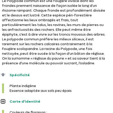
Le Polypode commun est une fougère vivace dont les
frondes prennent naissance de façon isolée le long d’un
rhizome rampant. Chaque fronde est profondément divisée
et le dessus est lustré. Cette espèce péri-forestière
affectionne les lieux ombragés et frais, tout
particulièrement les talus, les ravines, les murs de pierres ou
les anfractuosités des rochers. Elle peut même être
épiphyte, c’est à dire vivre sur les troncs moussus des arbres.
Le polypode commun préfère les milieux siliceux, il est
rarement sur les rochers calcaires contrairement à la
Fougère scolopandre. La racine du Polypode, une fois
nettoyée, peut être sucée à la façon d’un bâton de réglisse.
On la surnomme « réglisse du pauvre » et sa saveur tient à la
présence d’une molécule au pouvoir sucrant, l’osladine.
Spécificité
Plante indigène
Essence adaptée aux sols peu épais
Carte d’identité
Couleurs de floraison :