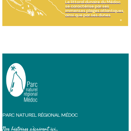
Le littoral dunaire du Médoc
se caractérise par ses
immenses plages atlantiques,
ainsi que par ses dunes
mouvantes et son
écosystème remarquable,
formant un paysage
majestueux mais fragile, où
les sols sont sablonneux et
secs.
PARC NATUREL RÉGIONAL MÉDOC
Nos histoires s’écrivent ici...