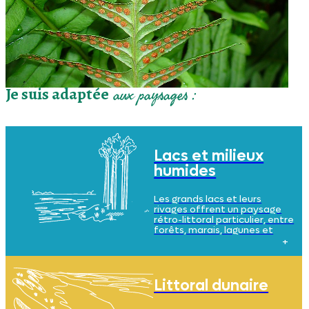
Je suis adaptée
aux paysages :
Lacs et milieux
humides
Les grands lacs et leurs
rivages offrent un paysage
rétro-littoral particulier, entre
forêts, marais, lagunes et
zones humides. Le sol y est
sablonneux, acide, et l’eau
omniprésente.
Littoral dunaire