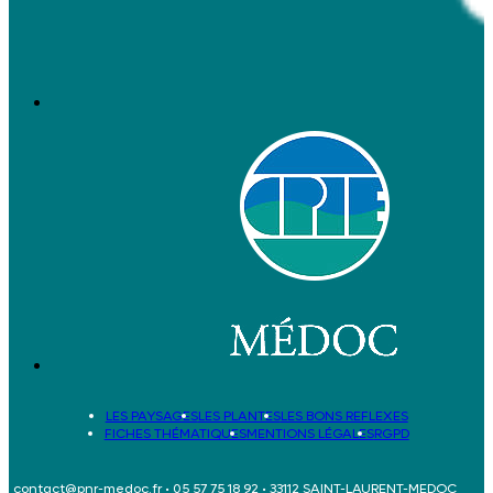
LES PAYSAGES
LES PLANTES
LES BONS REFLEXES
FICHES THÉMATIQUES
MENTIONS LÉGALES
RGPD
contact@pnr-medoc.fr
•
05 57 75 18 92
• 33112 SAINT-LAURENT-MEDOC