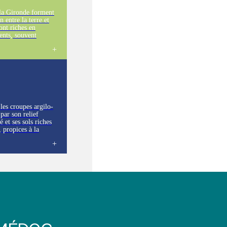
 la Gironde forment
n entre la terre et
sont riches en
ents, souvent
nt parfois salins.
privilégié pour de
males et végétales.
 les croupes argilo-
 par son relief
 et ses sols riches
, propices à la
es vignobles
ue, créant un
 et typique de la