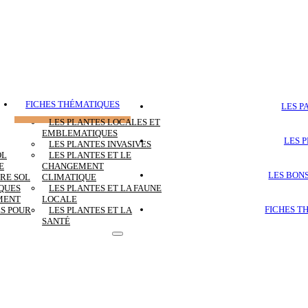
FICHES THÉMATIQUES
LES P
LES PLANTES LOCALES ET
EMBLEMATIQUES
LES 
LES PLANTES INVASIVES
OL
LES PLANTES ET LE
E
CHANGEMENT
LES BON
RE SOL
CLIMATIQUE
IQUES
LES PLANTES ET LA FAUNE
MENT
LOCALE
FICHES T
ES POUR
LES PLANTES ET LA
SANTÉ