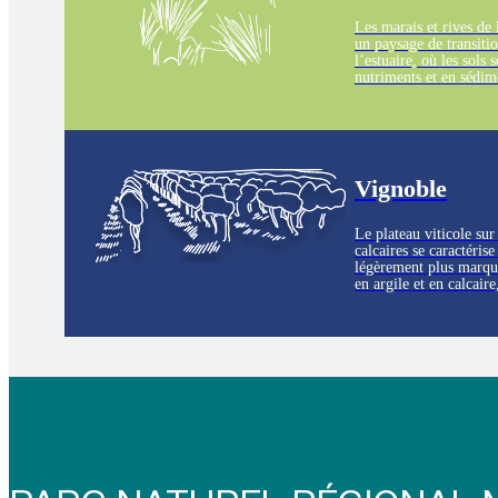
Les marais et rives de
un paysage de transitio
l’estuaire, où les sols 
nutriments et en sédim
limoneux, mais égaleme
Ils offrent un habitat 
nombreuses espèces ani
Vignoble
Le plateau viticole sur
calcaires se caractérise
légèrement plus marqué
en argile et en calcaire
culture de la vigne. L
s'étendent à perte de v
paysage viticole unique
région.