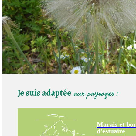
Je suis adaptée
aux paysages :
Marais et bo
d'estuaire